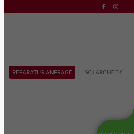
l3"
Der Eintrag "offcanvas-col4"
existiert leider nicht.
REPARATUR ANFRAGE
SOLARCHECK