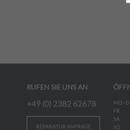
RUFEN SIE UNS AN
ÖFF
+49 (0) 2382 62678
MO - 
FR
SA
Ge
REPARATUR ANFRAGE
SO
Ge