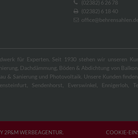
(02382) 6 26 78
(02382) 6 18 40
office@behrensahlen.d
werk für Experten. Seit 1930 stehen wir unseren Ku
anierung, Dachdämmung, Böden & Abdichtung von Balkon
au & Sanierung und Photovoltaik. Unsere Kunden finden
teinfurt, Sendenhorst, Everswinkel, Ennigerloh, Te
BY
2P&M WERBEAGENTUR.
COOKIE-EIN