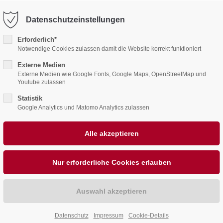
78
office@behrensahlen.de
Datenschutzeinstellungen
ntrag "offcanvas-col2"
Der Eintrag "offcanvas-co
rt leider nicht.
existiert leider nicht.
Erforderlich*
Notwendige Cookies zulassen damit die Website korrekt funktioniert
Externe Medien
Externe Medien wie Google Fonts, Google Maps, OpenStreetMap und
Youtube zulassen
Statistik
Google Analytics und Matomo Analytics zulassen
ALKONE
PHOTOVOLTAIK
JOBS
BEHRENS
Datenschutz
Impressum
Cookie-Details