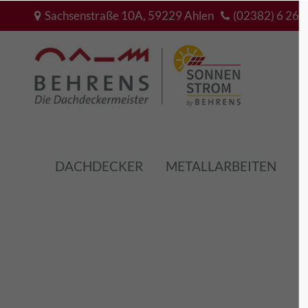
Sachsenstraße 10A, 59229 Ahlen
(02382) 6 26 
Der Eintrag "offcanvas-col1"
Der Ei
existiert leider nicht.
existie
DACHDECKER
METALLARBEITEN
B