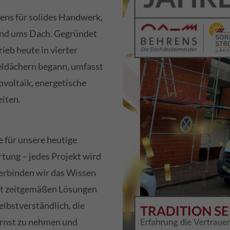
rens für solides Handwerk,
und ums Dach. Gegründet
ieb heute in vierter
eldächern begann, umfasst
voltaik, energetische
iten.
e für unsere heutige
tung – jedes Projekt wird
verbinden wir das Wissen
it zeitgemäßen Lösungen
elbstverständlich, die
rnst zu nehmen und