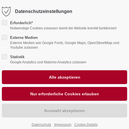
78
office@behrensahlen.de
Datenschutzeinstellungen
ntrag "offcanvas-col2"
Der Eintrag "offcanvas-co
rt leider nicht.
existiert leider nicht.
Erforderlich*
Notwendige Cookies zulassen damit die Website korrekt funktioniert
Externe Medien
Externe Medien wie Google Fonts, Google Maps, OpenStreetMap und
Youtube zulassen
Statistik
Google Analytics und Matomo Analytics zulassen
ALKONE
PHOTOVOLTAIK
JOBS
BEHRENS
Datenschutz
Impressum
Cookie-Details