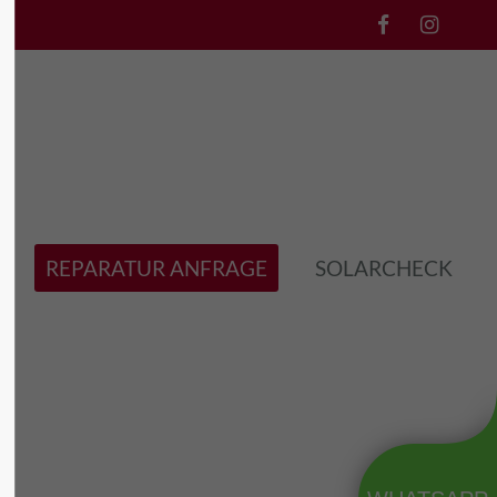
l3"
Der Eintrag "offcanvas-col4"
existiert leider nicht.
REPARATUR ANFRAGE
SOLARCHECK