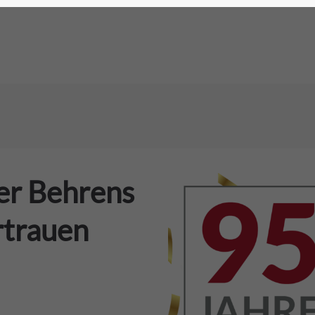
er Behrens
rtrauen